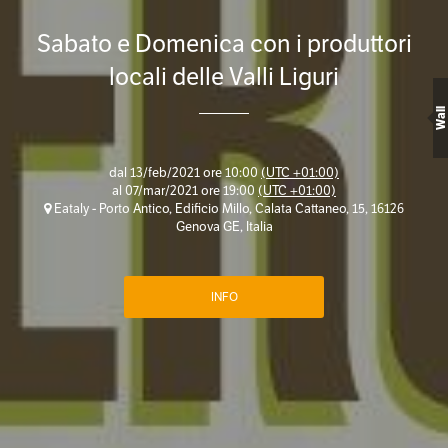
Sabato e Domenica con i produttori
locali delle Valli Liguri
Wall
dal
13/feb/2021 ore 10:00
(UTC +01:00)
al
07/mar/2021 ore 19:00
(UTC +01:00)
Eataly - Porto Antico, Edificio Millo, Calata Cattaneo, 15, 16126
Genova GE, Italia
INFO