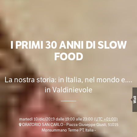
I PRIMI 30 ANNI DI SLOW
FOOD
La nostra storia: in Italia, nel mondo e....
in Valdinievole
Wall
martedì 10/dic/2019 dalle 19:00 alle 23:00
(UTC +01:00)
ORATORIO SAN CARLO - Piazza Giuseppe Giusti, 51015
Monsummano Terme PT, Italia -