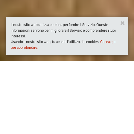
Il nostro sito web utilizza cookies per fornire il Servizio. Queste
informazioni servono per migliorare il Servizio e comprendere i tuoi
interessi.
Usando il nostro sito web, tu accetti l'utilizzo dei cookies.
Clicca qui
per approfondire.
Quando
martedì
10/dic/2019
dalle
19:00
alle
23:00
(UTC +01:00)
Dove
ORATORIO SAN CARLO