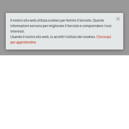
Il nostro sito web utilizza cookies per fornire il Servizio. Queste
informazioni servono per migliorare il Servizio e comprendere i tuoi
interessi.
Usando il nostro sito web, tu accetti l'utilizzo dei cookies.
Clicca qui
per approfondire.
Quando
giovedì
11/apr/2019
dalle
19:00
alle
23:00
(UTC +02:00)
Dove
Cantina La Spina