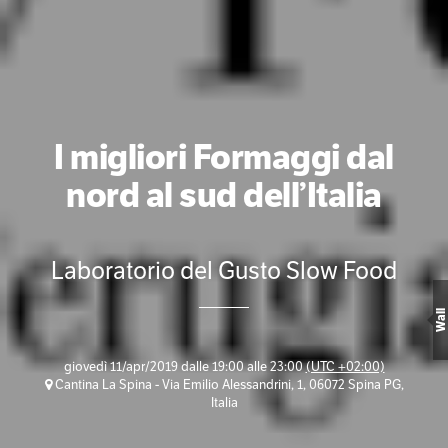
I migliori Formaggi dal
nord al sud dell’Italia
Laboratorio del Gusto Slow Food
Wall
giovedì 11/apr/2019 dalle 19:00 alle 23:00
(UTC +02:00)
Cantina La Spina - Via Emilio Alessandrini, 1, 06072 Spina PG,
Italia