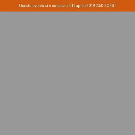
Evento concluso
Questo evento si è concluso il 11 aprile 2019 23:00 CEST
Dove
Contatta l'organizzatore
INFO