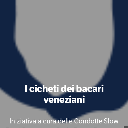
I cicheti dei bacari
veneziani
Iniziativa a cura delle Condotte Slow