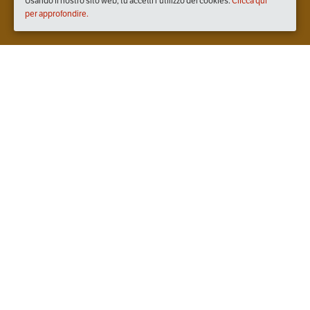
Usando il nostro sito web, tu accetti l'utilizzo dei cookies.
Clicca qui
per approfondire.
Quando
sabato
05/set/2020
dalle
18:30
alle
22:00
(UTC +02:00)
Dove
Officine del Sale
Via Evangelisti, 2, 48015 Cervia RA, Italia
Visualizza mappa