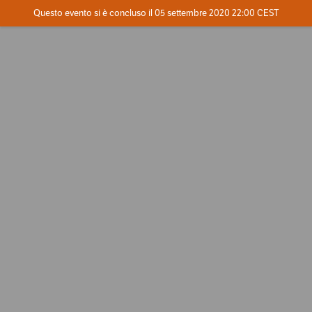
Evento concluso
Questo evento si è concluso il 05 settembre 2020 22:00 CEST
Dove
Contatta l'organizzatore
INFO