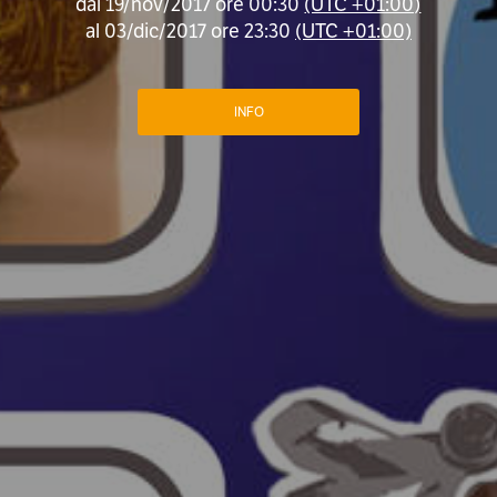
dal
19/nov/2017 ore 00:30
(UTC +01:00)
al
03/dic/2017 ore 23:30
(UTC +01:00)
INFO