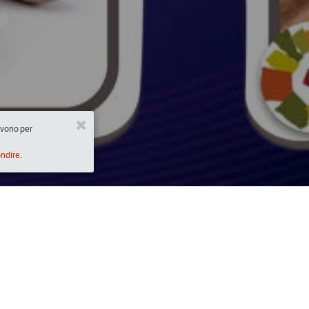
ervono per
ondire.
Descrizione
ACQUISTO COLLETTIVO NATALE 2017
Anche per quest'anno, dal 1991, Slow Food Le
collettivo natalizio.