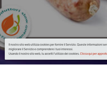
Il nostro sito web utilizza cookies per fornire il Servizio. Queste informazioni s
migliorare il Servizio e comprendere i tuoi interessi.
Usando il nostro sito web, tu accetti l'utilizzo dei cookies.
Clicca qui per approf
Quando
dal
19/nov/2017
ore
00:30
(UTC +01:00)
al
03/dic/2017
ore
23:30
(UTC +01:00)