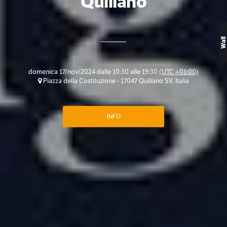
Quiliano
Wall
domenica 17/nov/2024 dalle 10:30 alle 19:30
(UTC +01:00)
Piazza della Costituzione - 17047 Quiliano SV, Italia
INFO