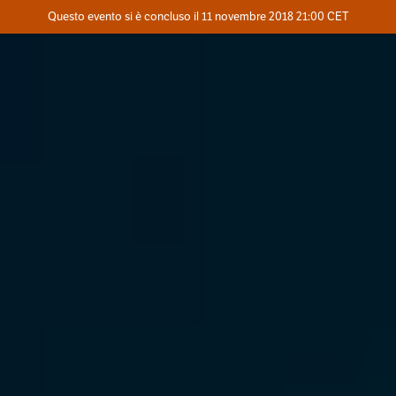
Evento concluso
Questo evento si è concluso il 11 novembre 2018 21:00 CET
Dove
Contatta l'organizzatore
INFO