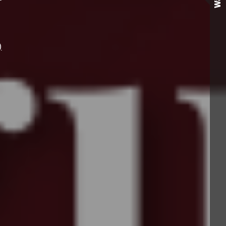
Wall
)