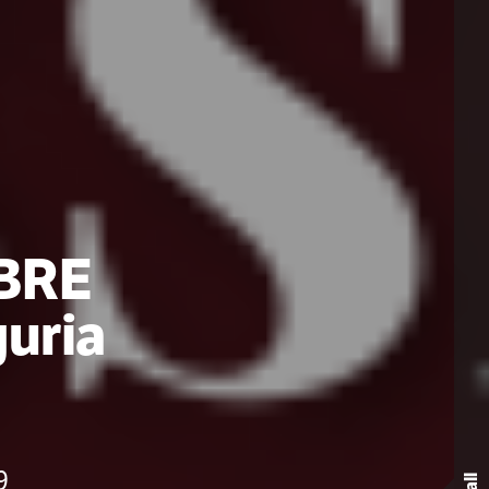
BRE
guria
9