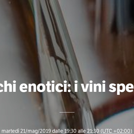
hi enotici: i vini spe
martedì 21/mag/2019 dalle 19:30 alle 21:30
(UTC +02:00)