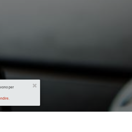
ervono per
ondire.
Descrizione