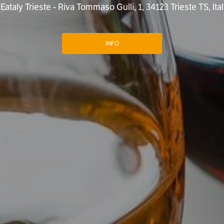
Eataly Trieste - Riva Tommaso Gulli, 1, 34123 Trieste TS, Ital
INFO