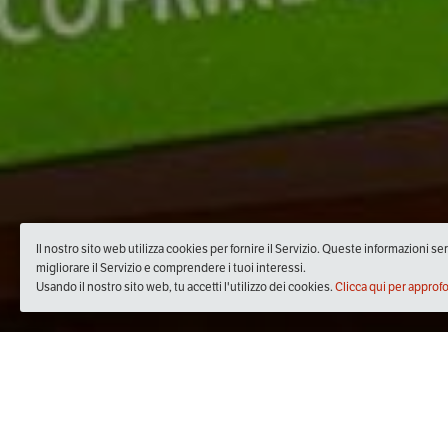
Il nostro sito web utilizza cookies per fornire il Servizio. Queste informazioni s
migliorare il Servizio e comprendere i tuoi interessi.
Usando il nostro sito web, tu accetti l'utilizzo dei cookies.
Clicca qui per approf
Quando
martedì
05/dic/2017
dalle
20:00
alle
23:00
(UTC +01