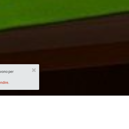
ervono per
ondire.
Descrizione
:00)
Il 5 Dicembre 2017
 alle ore 20.00 