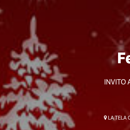
F
INVITO 
LA TELA Os