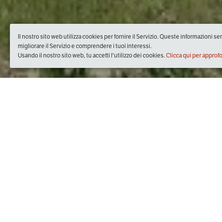
Il nostro sito web utilizza cookies per fornire il Servizio. Queste informazioni s
migliorare il Servizio e comprendere i tuoi interessi.
Usando il nostro sito web, tu accetti l'utilizzo dei cookies.
Clicca qui per approf
Quando
domenica
09/apr/2017
dalle
18:30
alle
22:00
(UTC +0
Dove
Roghudi
89060 Roghudi RC, Italia