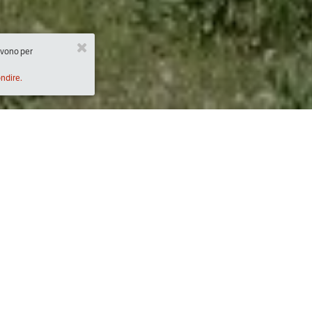
ervono per
ondire.
Descrizione
2:00)
Conosceremo e degusteremo la musulupa, tra
ancestrale, preparato con il latte di capre e
stampi di legno (musulupari) intagliati dagli s
buon cibo, di musica e danza popolare