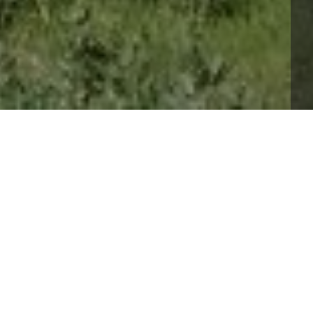
dizionale formaggio pasquale dalla forma 
 pecore che pascolano in Aspromonte, messo negli 
tessi pastori.Una vera e propria festa all’insegna del 