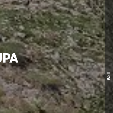
UPA
Wall
)