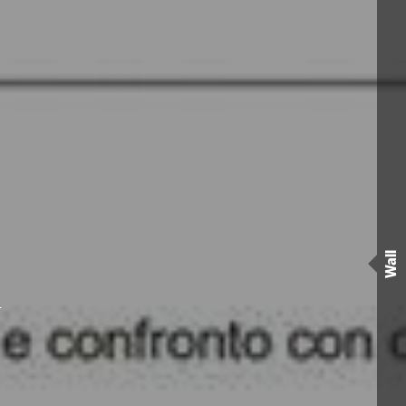
Wall
)