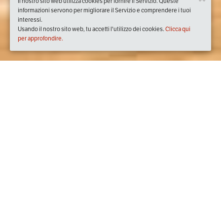
Il nostro sito web utilizza cookies per fornire il Servizio. Queste
informazioni servono per migliorare il Servizio e comprendere i tuoi
interessi.
Usando il nostro sito web, tu accetti l'utilizzo dei cookies.
Clicca qui
per approfondire.
Quando
lunedì
29/ott/2018
dalle
19:00
alle
22:00
(UTC +01:00)
Dove
Riva Tommaso Gulli, 1, 34123 Trieste TS, Italia
Visualizza mappa