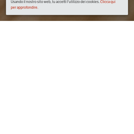
Usando il nostro sito web, tu accetti l'utilizzo dei cookies.
Clicca qui
per approfondire.
dal
30/giu/2020
ore
12:33
(UTC +02:00)
al
30/set/2020
ore
12:33
(UTC +02:00)
Biglietti
RT
Applica
Vendite terminate il:
30/09/2020 12:33
Vendite terminate