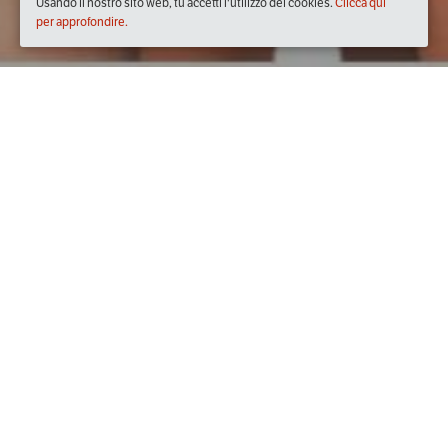
Usando il nostro sito web, tu accetti l'utilizzo dei cookies.
Clicca qui
per approfondire.
Quando
domenica
25/lug/2021
dalle
18:00
alle
19:30
(UTC
+02:00)
Dove
Corso Giuseppe Garibaldi, 88040 Serrastretta CZ, Italia
Visualizza mappa