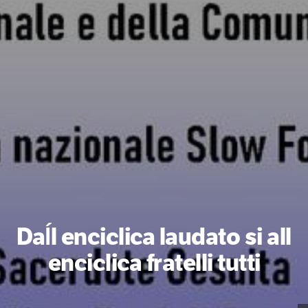
Daĺl enciclica laudato si all
enciclica fratelli tutti