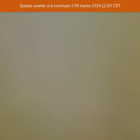
Evento concluso
Questo evento si è concluso il 09 marzo 2024 12:00 CET
Dove
Contatta l'organizzatore
INFO