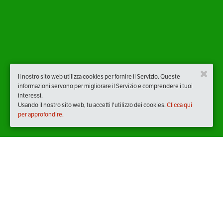
Il nostro sito web utilizza cookies per fornire il Servizio. Queste
informazioni servono per migliorare il Servizio e comprendere i tuoi
interessi.
Usando il nostro sito web, tu accetti l'utilizzo dei cookies.
Clicca qui
per approfondire.
Quando
sabato
11/mar/2023
dalle
09:00
alle
12:30
(UTC +01:00)