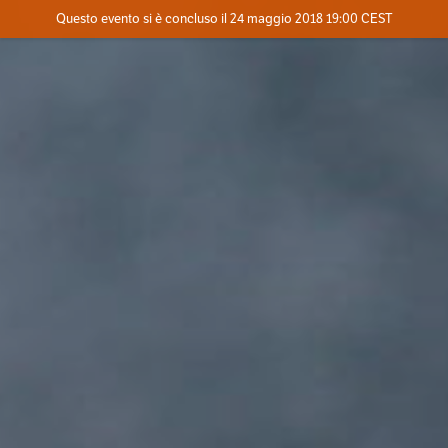
Evento concluso
Questo evento si è concluso il 24 maggio 2018 19:00 CEST
Dove
Contatta l'organizzatore
INFO