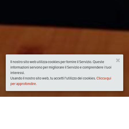
Il nostro sito web utilizza cookies per fornire il Servizio. Queste
informazioni servono per migliorare il Servizio e comprendere i tuoi
interessi.
Usando il nostro sito web, tu accetti l'utilizzo dei cookies.
Clicca qui
per approfondire.
Quando
dal
18/apr/2020
ore
11:00
(UTC +02:00)