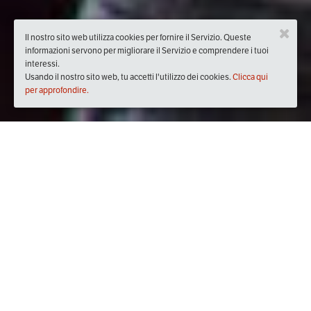
Il nostro sito web utilizza cookies per fornire il Servizio. Queste
informazioni servono per migliorare il Servizio e comprendere i tuoi
interessi.
Usando il nostro sito web, tu accetti l'utilizzo dei cookies.
Clicca qui
per approfondire.
Quando
dal
28/set/2019
ore
11:00
(UTC +02:00)
al
23/nov/2019
ore
14:00
(UTC +01:00)
Dove
Eataly