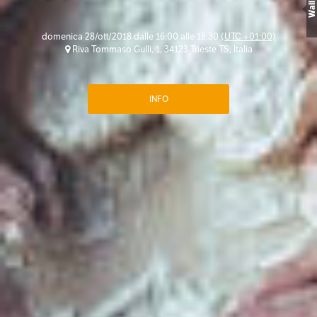
Wall
domenica 28/ott/2018 dalle 16:00 alle 18:30
(UTC +01:00)
Riva Tommaso Gulli, 1, 34123 Trieste TS, Italia
INFO