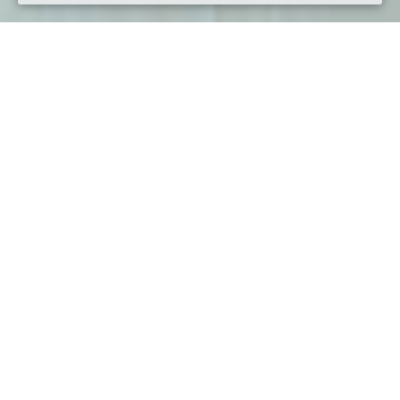
Quando
domenica
28/ott/2018
dalle
16:00
alle
18:30
(UTC
+01:00)
Dove
Riva Tommaso Gulli, 1, 34123 Trieste TS, Italia
Visualizza mappa
Descrizione