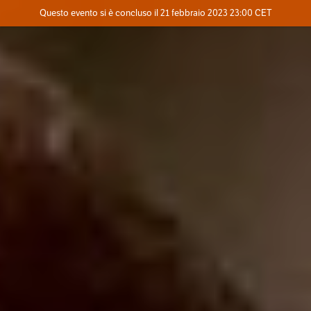
Evento concluso
Questo evento si è concluso il 21 febbraio 2023 23:00 CET
Dove
Contatta l'organizzatore
INFO