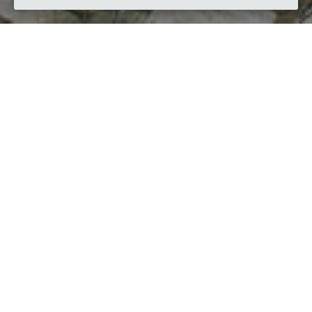
Quando
sabato
21/apr/2018
dalle
09:00
alle
18:00
(UTC +02:00)
Dove
Via Unità d'Italia, 56, 55045 Pietrasanta LU, Italy
Visualizza mappa
Descrizione