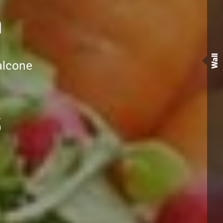
a
Wall
balcone
)
a