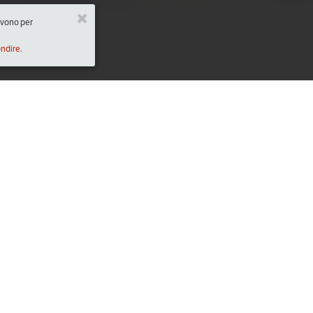
ervono per
ondire.
Descrizione
02:00)
Care e cari Soci, è convocato il Congresso d
unica sessione, Domenica 18 aprile ore 10,00 p
mandato 2021 - 2025. La nostra condotta ed il 
nostra Patrizia Ucci che porterà nell'associazi
E' possibile a tutti i soci collegarsi e seguire i 
nostro nuovo fiduciario Antonio Bravi: 
brto@l