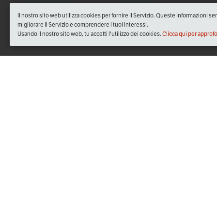
Il nostro sito web utilizza cookies per fornire il Servizio. Queste informazioni s
migliorare il Servizio e comprendere i tuoi interessi.
Usando il nostro sito web, tu accetti l'utilizzo dei cookies.
Clicca qui per approf
Quando
domenica
18/apr/2021
dalle
10:00
alle
12:00
(UTC +
Dove
in videoconferenza su Zoom