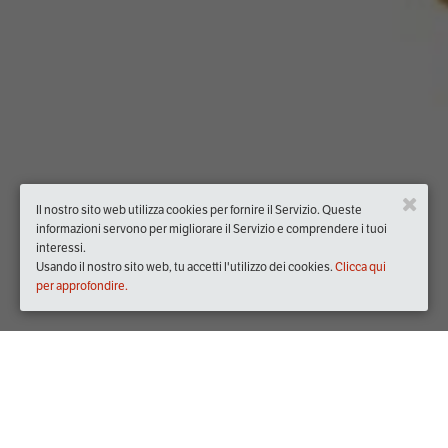
Il nostro sito web utilizza cookies per fornire il Servizio. Queste
informazioni servono per migliorare il Servizio e comprendere i tuoi
interessi.
Usando il nostro sito web, tu accetti l'utilizzo dei cookies.
Clicca qui
per approfondire.
Quando
giovedì
08/ott/2020
dalle
09:30
alle
11:30
(UTC +02:00)