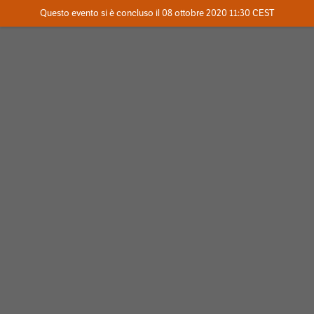
Evento concluso
Questo evento si è concluso il 08 ottobre 2020 11:30 CEST
Dove
Contatta l'organizzatore
INFO