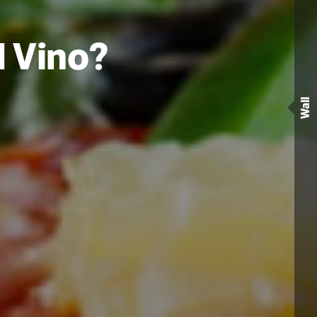
l Vino?
…
Wall