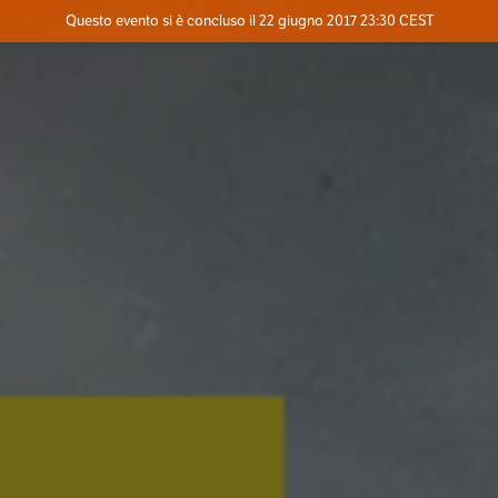
Evento concluso
Questo evento si è concluso il 22 giugno 2017 23:30 CEST
Dove
Contatta l'organizzatore
INFO