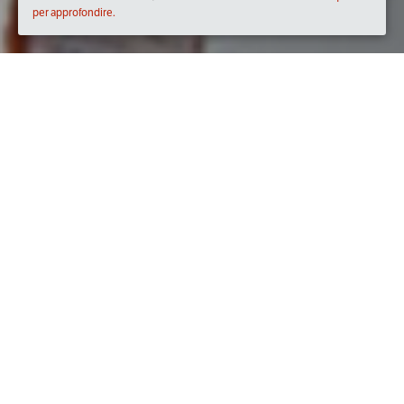
per approfondire.
Quando
giovedì
22/giu/2017
dalle
18:45
alle
23:30
(UTC +02:00)
Dove
Chiostro degli Agostiniani
Via dei Neri, 50053 Empoli FI, Italia
Visualizza mappa
Descrizione