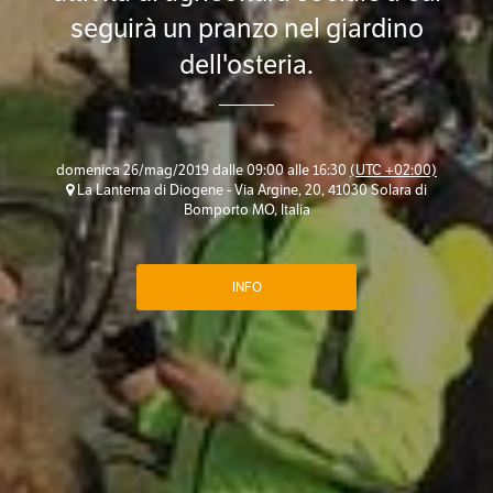
seguirà un pranzo nel giardino
dell'osteria.
domenica 26/mag/2019 dalle 09:00 alle 16:30
(UTC +02:00)
La Lanterna di Diogene - Via Argine, 20, 41030 Solara di
Bomporto MO, Italia
INFO