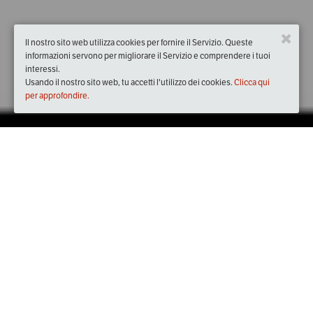
Il nostro sito web utilizza cookies per fornire il Servizio. Queste
informazioni servono per migliorare il Servizio e comprendere i tuoi
interessi.
Usando il nostro sito web, tu accetti l'utilizzo dei cookies.
Clicca qui
per approfondire.
Quando
dal
05/set/2019
ore
16:00
(UTC +02:00)
al
08/set/2019
ore
23:00
(UTC +02:00)
Dove
Cervia