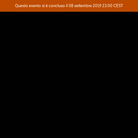
Evento concluso
Questo evento si è concluso il 08 settembre 2019 23:00 CEST
Dove
Contatta l'organizzatore
INFO