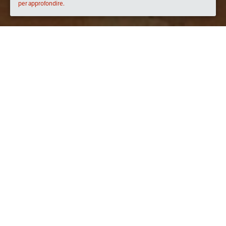
per approfondire.
Quando
domenica
02/feb/2020
dalle
13:30
alle
16:00
(UTC
+01:00)
Dove
Agriturismo Case Damma
Via per Canicattini, 28, 96100 Siracusa SR, Italia
Visualizza mappa