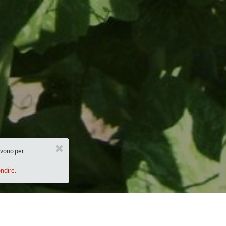
ervono per
ondire.
Descrizione