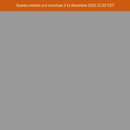
Evento concluso
Questo evento si è concluso il 11 dicembre 2021 23:30 CET
Dove
Contatta l'organizzatore
INFO