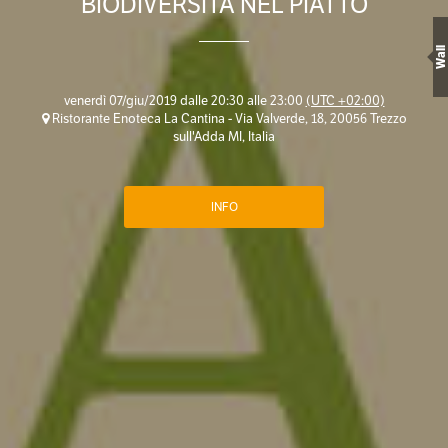
BIODIVERSITÀ NEL PIATTO
Wall
venerdì 07/giu/2019 dalle 20:30 alle 23:00
(UTC +02:00)
Ristorante Enoteca La Cantina - Via Valverde, 18, 20056 Trezzo
sull'Adda MI, Italia
INFO