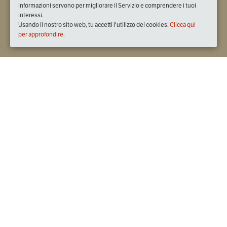
informazioni servono per migliorare il Servizio e comprendere i tuoi
interessi.
Usando il nostro sito web, tu accetti l'utilizzo dei cookies.
Clicca qui
per approfondire.
Quando
venerdì
07/giu/2019
dalle
20:30
alle
23:00
(UTC
+02:00)
Dove
Ristorante Enoteca La Cantina
Via Valverde, 18, 20056 Trezzo sull'Adda MI, Italia
Visualizza mappa