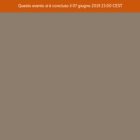
Evento concluso
Questo evento si è concluso il 07 giugno 2019 23:00 CEST
Dove
Contatta l'organizzatore
INFO