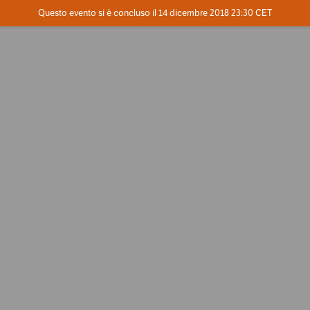
Evento concluso
Questo evento si è concluso il 14 dicembre 2018 23:30 CET
Dove
Contatta l'organizzatore
INFO