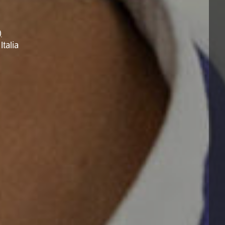
)
talia