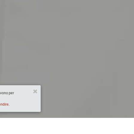
ervono per
ondire.
Descrizione