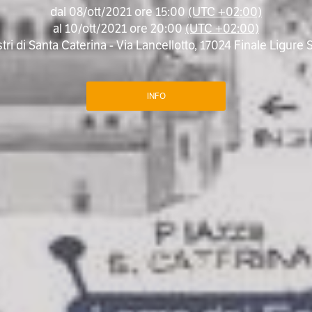
dal
08/ott/2021 ore 15:00
(UTC +02:00)
al
10/ott/2021 ore 20:00
(UTC +02:00)
ri di Santa Caterina - Via Lancellotto, 17024 Finale Ligure SV
INFO