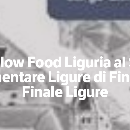
low Food Liguria al
entare Ligure di Fin
Finale Ligure