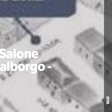
 Salone
alborgo -
Wall