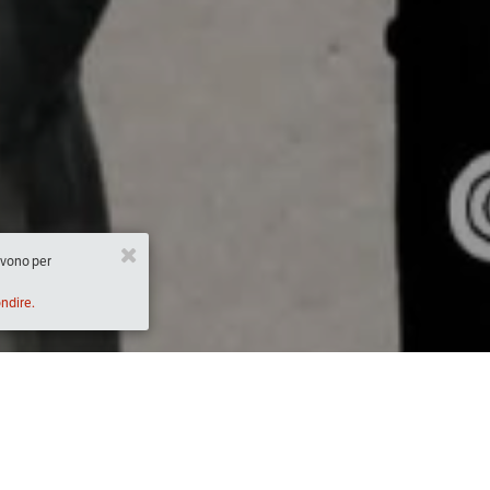
ervono per
ondire.
Descrizione
00)
Lunedì 
5 ottobre
 ore 
20.00 
Carlo Petrini sarà