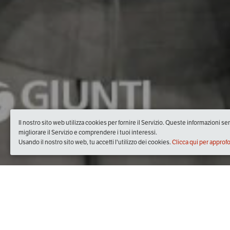
Il nostro sito web utilizza cookies per fornire il Servizio. Queste informazioni s
migliorare il Servizio e comprendere i tuoi interessi.
Usando il nostro sito web, tu accetti l'utilizzo dei cookies.
Clicca qui per approf
Quando
lunedì
05/ott/2020
dalle
20:00
alle
22:02
(UTC +02: