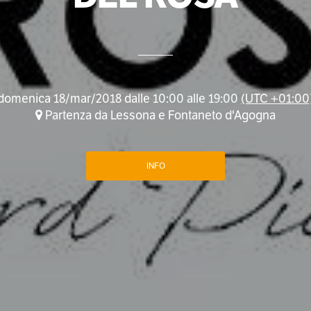
domenica 18/mar/2018 dalle 10:00 alle 19:00
(UTC +01:00
Partenza da Lessona e Fontaneto d'Agogna
INFO