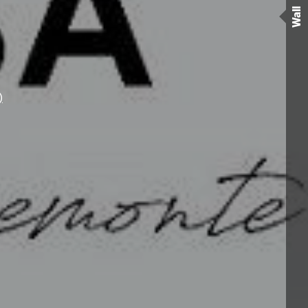
Wall
)