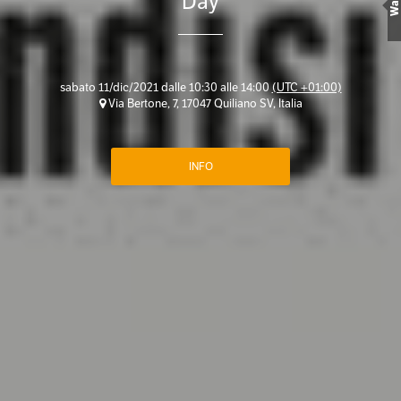
Day
Wall
sabato 11/dic/2021 dalle 10:30 alle 14:00
(UTC +01:00)
Via Bertone, 7, 17047 Quiliano SV, Italia
INFO