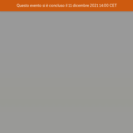
Evento concluso
Questo evento si è concluso il 11 dicembre 2021 14:00 CET
Dove
Contatta l'organizzatore
INFO