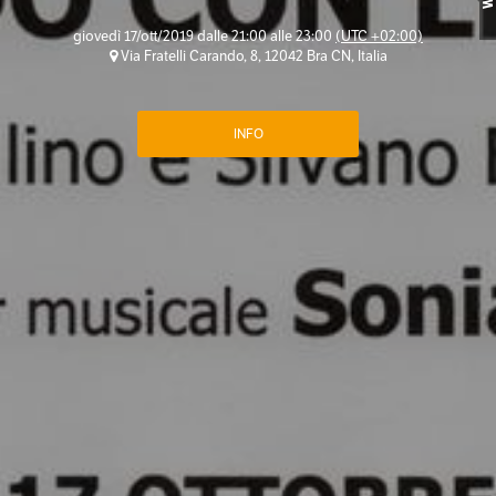
giovedì 17/ott/2019 dalle 21:00 alle 23:00
(UTC +02:00)
Via Fratelli Carando, 8, 12042 Bra CN, Italia
INFO