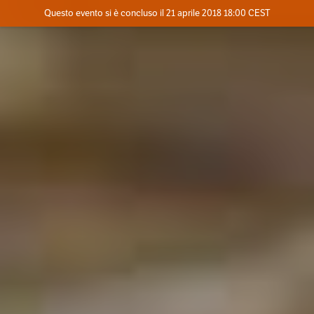
Evento concluso
Questo evento si è concluso il 21 aprile 2018 18:00 CEST
Dove
Contatta l'organizzatore
INFO