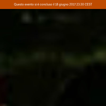
Evento concluso
Questo evento si è concluso il 18 giugno 2017 23:30 CEST
Dove
Contatta l'organizzatore
INFO