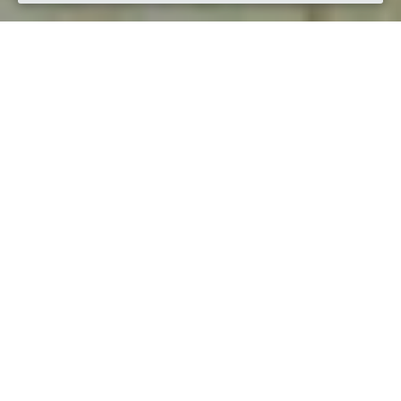
Quando
dal
17/giu/2017
ore
16:00
(UTC +02:00)
al
18/giu/2017
ore
23:30
(UTC +02:00)
Dove
Zagarolo-PIAZZA SANTA MARIA
00039 Zagarolo RM, Italia
Visualizza mappa
Descrizione