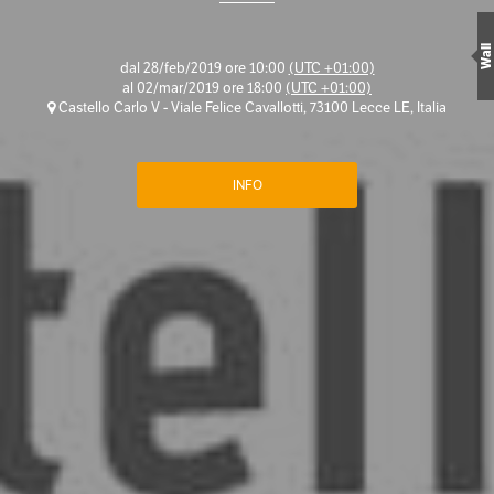
Wall
dal
28/feb/2019 ore 10:00
(UTC +01:00)
al
02/mar/2019 ore 18:00
(UTC +01:00)
Castello Carlo V - Viale Felice Cavallotti, 73100 Lecce LE, Italia
INFO