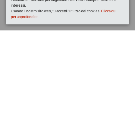
interessi.
Usando il nostro sito web, tu accetti l'utilizzo dei cookies.
Clicca qui
per approfondire.
Quando
dal
28/feb/2019
ore
10:00
(UTC +01:00)
al
02/mar/2019
ore
18:00
(UTC +01:00)
Dove
Castello Carlo V
Viale Felice Cavallotti, 73100 Lecce LE, Italia
Visualizza mappa