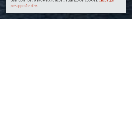
Usando il nostro sito web, tu accetti l'utilizzo dei cookies.
Clicca qui
per approfondire.
Quando
mercoledì
27/nov/2019
dalle
18:00
alle
20:00
(UTC
+01:00)
Dove
Il Ristorantino dell'Avvocato
Via Santa Lucia, 115, 80132 Napoli NA, Italia
Visualizza mappa