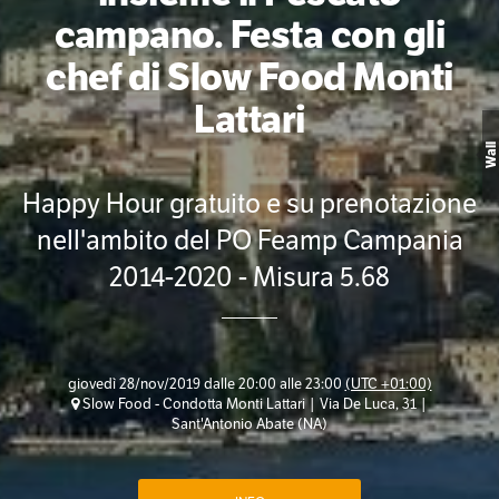
campano. Festa con gli
chef di Slow Food Monti
Lattari
Wall
Happy Hour gratuito e su prenotazione
nell'ambito del PO Feamp Campania
2014-2020 - Misura 5.68
giovedì 28/nov/2019 dalle 20:00 alle 23:00
(UTC +01:00)
Slow Food - Condotta Monti Lattari | Via De Luca, 31 |
Sant'Antonio Abate (NA)