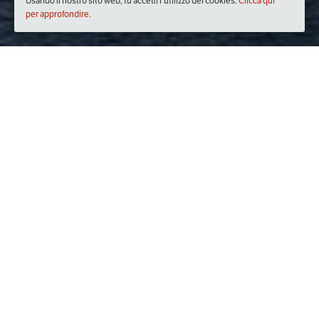
Usando il nostro sito web, tu accetti l'utilizzo dei cookies.
Clicca qui
per approfondire.
Quando
mercoledì
27/nov/2019
dalle
18:00
alle
20:30
(UTC
+01:00)
Dove
Agriturismo Mastrofrancesco
Contrada Piana, 262, 82026 Morcone BN, Italia
Visualizza mappa