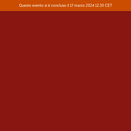
Evento concluso
Questo evento si è concluso il 17 marzo 2024 12:30 CET
Dove
Contatta l'organizzatore
INFO