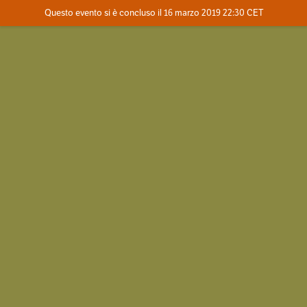
Evento concluso
Questo evento si è concluso il 16 marzo 2019 22:30 CET
Dove
Contatta l'organizzatore
INFO